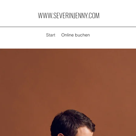
WWW.SEVERINJENNY.COM
Start
Online buchen